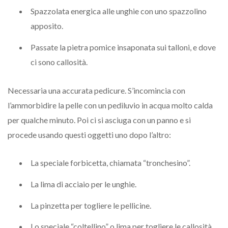
Spazzolata energica alle unghie con uno spazzolino
apposito.
Passate la pietra pomice insaponata sui talloni, e dove
ci sono callosità.
Necessaria una accurata pedicure. S’incomincia con
l’ammorbidire la pelle con un pediluvio in acqua molto calda
per qualche minuto. Poi ci si asciuga con un panno e si
procede usando questi oggetti uno dopo l’altro:
La speciale forbicetta, chiamata “tronchesino”.
La lima di acciaio per le unghie.
La pinzetta per togliere le pellicine.
Lo speciale “coltellino” o lima per togliere le callosità