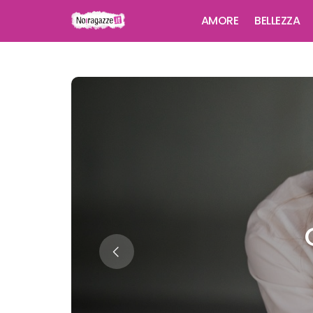
AMORE
BELLEZZA
LO SAPEVI CHE...
Quali Sono I Paesi Dove Gl
Stipendi Sono Più Alti?
Giulia
29 Gennaio 2022