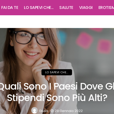
FAI DA TE
LO SAPEVI CHE…
SALUTE
VIAGGI
EROTISM
i