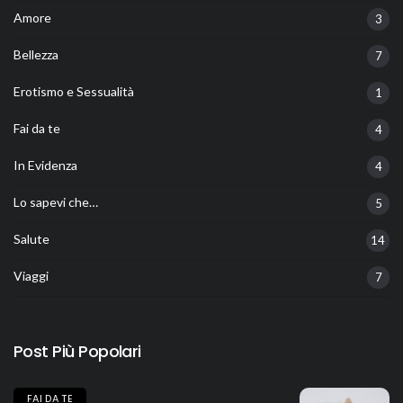
Amore
3
Bellezza
7
Erotismo e Sessualità
1
Fai da te
4
In Evidenza
4
Lo sapevi che…
5
Salute
14
Viaggi
7
Post Più Popolari
FAI DA TE